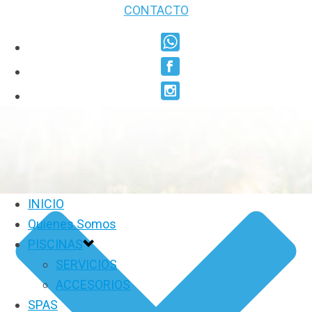
CONTACTO
INICIO
Quienes Somos
PISCINAS
SERVICIOS
ACCESORIOS
SPAS