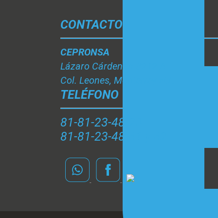
CONTACTO
CEPRONSA
Lázaro Cárdenas #212 A
Col. Leones, Monterrey N.L.
TELÉFONO
81-81-23-48-20
81-81-23-48-61 y 62