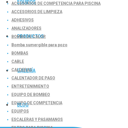
EQUIPOS
ACCESORIOS DE COMPETENCIA PARA PISCINA
ACCESORIOS DE LIMPIEZA
ADHESIVOS
ANALIZADORES
PRODUCTOS
BOMBA DE CALOR
Bomba sumergible para pozo
BOMBAS
CABLE
CALDERAS
GALERÍA
CALENTADOR DE PASO
ENTRETENIMIENTO
EQUIPO DE BOMBEO
EQUIPO DE COMPETENCIA
BLOG
EQUIPOS
ESCALERAS Y PASAMANOS
FILTRO PARA PISCINA