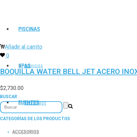
PISCINAS
Añadir al carrito
0
SPAS
SERVICIOS
BOQUILLA WATER BELL JET ACERO INOX
$
2,730.00
BUSCAR
FUENTES
ACCESORIOS
CATEGORÍAS DE LOS PRODUCTOS
ACCESORIOS