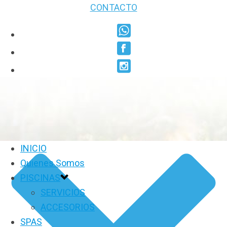
CONTACTO
INICIO
Quienes Somos
PISCINAS
SERVICIOS
ACCESORIOS
SPAS