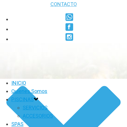
CONTACTO
INICIO
Quienes Somos
PISCINAS
SERVICIOS
ACCESORIOS
SPAS