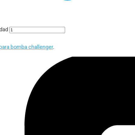
dad
 para bomba challenger
.