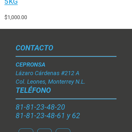
5KG
$
1,000.00
CONTACTO
CEPRONSA
Lázaro Cárdenas #212 A
Col. Leones, Monterrey N.L.
TELÉFONO
81-81-23-48-20
81-81-23-48-61 y 62