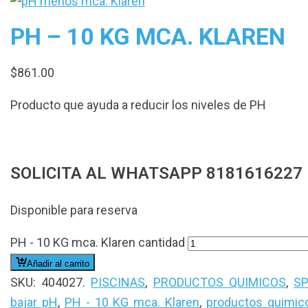
PH – 10 KG MCA. KLAREN
$
861.00
Producto que ayuda a reducir los niveles de PH
SOLICITA AL WHATSAPP 8181616227
Disponible para reserva
PH - 10 KG mca. Klaren cantidad
Añadir al carrito
SKU:
404027
.
PISCINAS
,
PRODUCTOS QUIMICOS
,
S
bajar pH
,
PH - 10 KG mca. Klaren
,
productos quimic