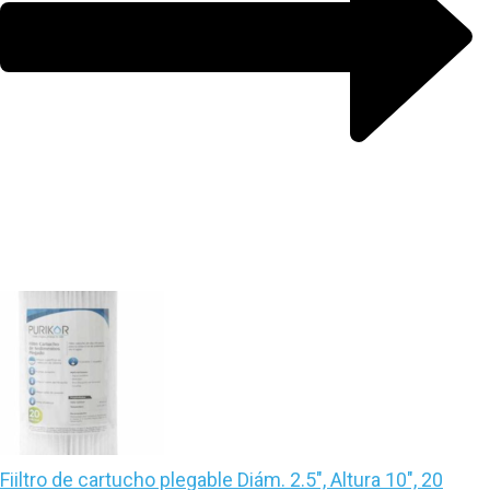
Fiiltro de cartucho plegable Diám. 2.5″, Altura 10″, 20