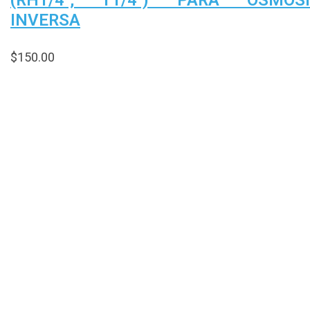
(RH1/4″, T1/4″) PARA ÓSMOSI
INVERSA
$
150.00