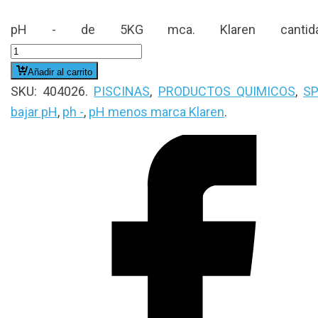
pH - de 5KG mca. Klaren cantid
Añadir al carrito
SKU:
404026
.
PISCINAS
,
PRODUCTOS QUIMICOS
,
S
bajar pH
,
ph -
,
pH menos marca Klaren
.