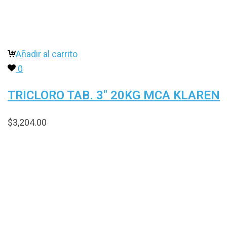
Ayuda a reducir el nivel de pH gradualmente hasta lleg
al nivel deseado
Añadir al carrito
0
TRICLORO TAB. 3″ 20KG MCA KLAREN
$
3,204.00