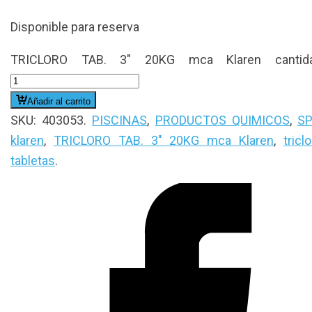
Disponible para reserva
TRICLORO TAB. 3" 20KG mca Klaren cantid
Añadir al carrito
SKU:
403053
.
PISCINAS
,
PRODUCTOS QUIMICOS
,
S
klaren
,
TRICLORO TAB. 3" 20KG mca Klaren
,
tricl
tabletas
.