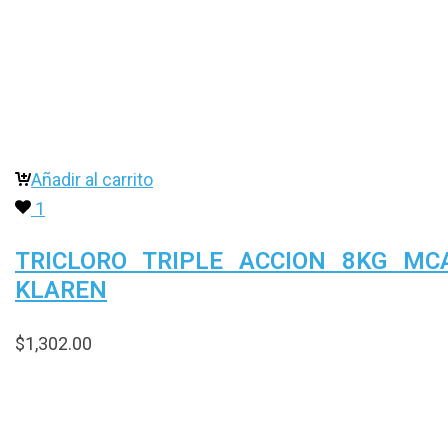
Elimina una amplia gama de microorganismos
impurezas, brindando protección al agua de la pisci
mas tiempo.
Añadir al carrito
1
TRICLORO TRIPLE ACCION 8KG MC
KLAREN
$
1,302.00