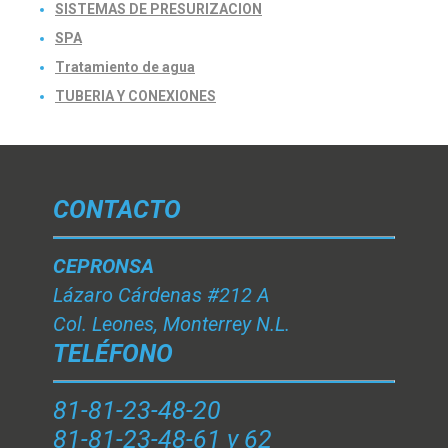
SISTEMAS DE PRESURIZACION
SPA
Tratamiento de agua
TUBERIA Y CONEXIONES
CONTACTO
CEPRONSA
Lázaro Cárdenas #212 A
Col. Leones, Monterrey N.L.
TELÉFONO
81-81-23-48-20
81-81-23-48-61 y 62