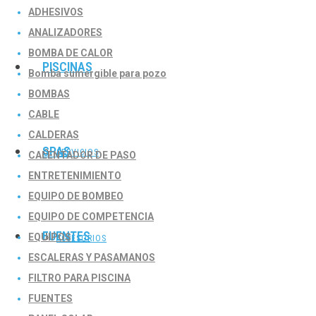
ADHESIVOS
ANALIZADORES
BOMBA DE CALOR
PISCINAS
Bomba sumergible para pozo
BOMBAS
CABLE
CALDERAS
SPAS
SERVICIOS
CALENTADOR DE PASO
ENTRETENIMIENTO
EQUIPO DE BOMBEO
EQUIPO DE COMPETENCIA
FUENTES
EQUIPOS
ACCESORIOS
ESCALERAS Y PASAMANOS
FILTRO PARA PISCINA
FUENTES