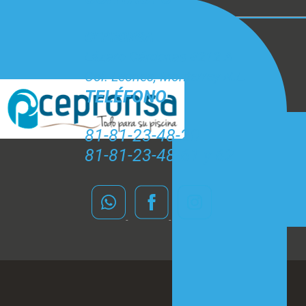
CEPRONSA
Lázaro Cárdenas #212 A
Col. Leones, Monterrey N.L.
TELÉFONO
81-81-23-48-20
81-81-23-48-61 y 62