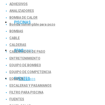
ADHESIVOS
ANALIZADORES
BOMBA DE CALOR
PISCINAS
Bomba sumergible para pozo
BOMBAS
CABLE
CALDERAS
SPAS
SERVICIOS
CALENTADOR DE PASO
ENTRETENIMIENTO
EQUIPO DE BOMBEO
EQUIPO DE COMPETENCIA
FUENTES
EQUIPOS
ACCESORIOS
ESCALERAS Y PASAMANOS
FILTRO PARA PISCINA
FUENTES