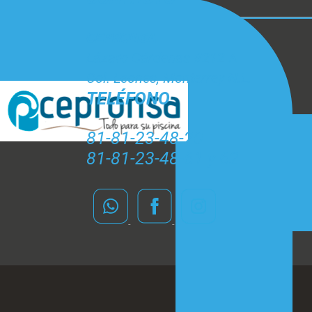
CEPRONSA
Lázaro Cárdenas #212 A
Col. Leones, Monterrey N.L.
TELÉFONO
81-81-23-48-20
81-81-23-48-61 y 62