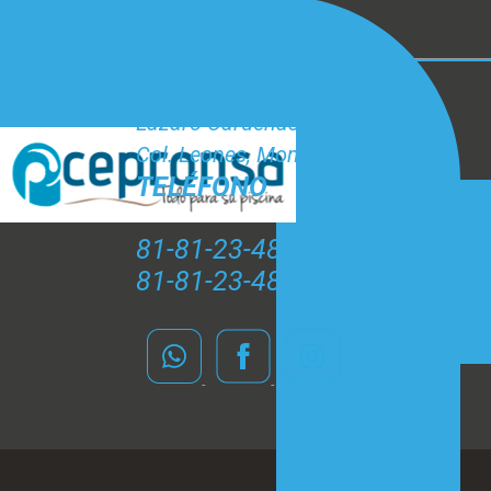
CONTACTO
CEPRONSA
Lázaro Cárdenas #212 A
Col. Leones, Monterrey N.L.
TELÉFONO
81-81-23-48-20
81-81-23-48-61 y 62