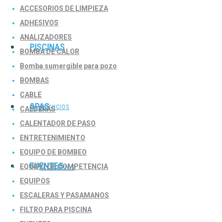
ACCESORIOS DE LIMPIEZA
ADHESIVOS
ANALIZADORES
PISCINAS
BOMBA DE CALOR
Bomba sumergible para pozo
BOMBAS
CABLE
SPAS
SERVICIOS
CALDERAS
CALENTADOR DE PASO
ENTRETENIMIENTO
EQUIPO DE BOMBEO
FUENTES
EQUIPO DE COMPETENCIA
ACCESORIOS
EQUIPOS
ESCALERAS Y PASAMANOS
FILTRO PARA PISCINA