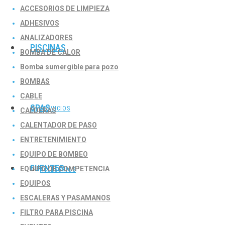
ACCESORIOS DE LIMPIEZA
ADHESIVOS
ANALIZADORES
PISCINAS
BOMBA DE CALOR
Bomba sumergible para pozo
BOMBAS
CABLE
SPAS
SERVICIOS
CALDERAS
CALENTADOR DE PASO
ENTRETENIMIENTO
EQUIPO DE BOMBEO
FUENTES
EQUIPO DE COMPETENCIA
ACCESORIOS
EQUIPOS
ESCALERAS Y PASAMANOS
FILTRO PARA PISCINA