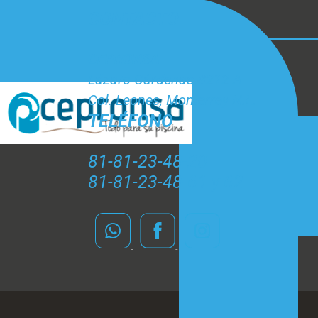
CONTACTO
CEPRONSA
Lázaro Cárdenas #212 A
Col. Leones, Monterrey N.L.
TELÉFONO
81-81-23-48-20
81-81-23-48-61 y 62