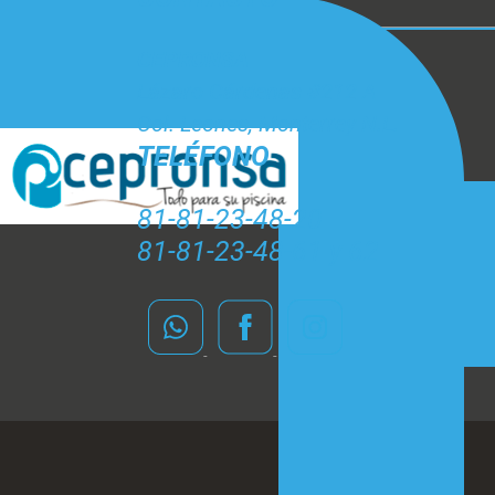
CEPRONSA
Lázaro Cárdenas #212 A
Col. Leones, Monterrey N.L.
TELÉFONO
81-81-23-48-20
81-81-23-48-61 y 62