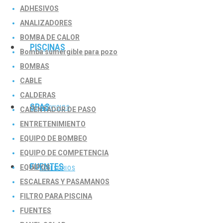
ADHESIVOS
ANALIZADORES
BOMBA DE CALOR
PISCINAS
Bomba sumergible para pozo
BOMBAS
CABLE
CALDERAS
SPAS
SERVICIOS
CALENTADOR DE PASO
ENTRETENIMIENTO
EQUIPO DE BOMBEO
EQUIPO DE COMPETENCIA
FUENTES
EQUIPOS
ACCESORIOS
ESCALERAS Y PASAMANOS
FILTRO PARA PISCINA
FUENTES