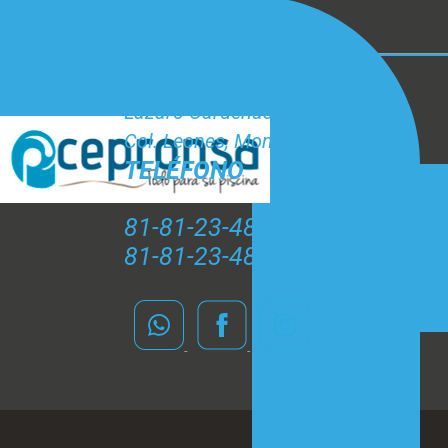
CONTACTO
CEPRONSA
Lázaro Cárdenas #212 A
Col. Leones, Monterrey N.L.
TELÉFONO
81-81-23-48-20
81-81-23-48-61 y 62