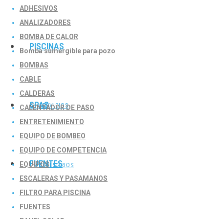
ADHESIVOS
ANALIZADORES
BOMBA DE CALOR
PISCINAS
Bomba sumergible para pozo
BOMBAS
CABLE
CALDERAS
SPAS
SERVICIOS
CALENTADOR DE PASO
ENTRETENIMIENTO
EQUIPO DE BOMBEO
EQUIPO DE COMPETENCIA
FUENTES
EQUIPOS
ACCESORIOS
ESCALERAS Y PASAMANOS
FILTRO PARA PISCINA
FUENTES