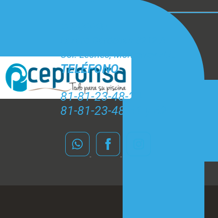
CEPRONSA
Lázaro Cárdenas #212 A
Col. Leones, Monterrey N.L.
TELÉFONO
81-81-23-48-20
81-81-23-48-61 y 62