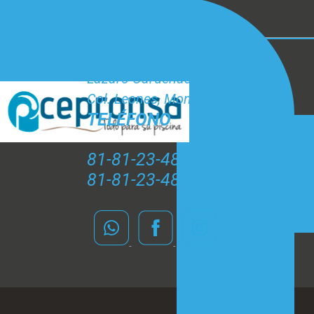
CONTACTO
CEPRONSA
Lázaro Cárdenas #212 A
Col. Leones, Monterrey N.L.
TELÉFONO
81-81-23-48-20
81-81-23-48-61 y 62