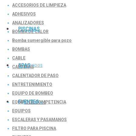
ACCESORIOS DE LIMPIEZA
ADHESIVOS
ANALIZADORES
PISCINAS
BOMBA DE CALOR
Bomba sumergible para pozo
BOMBAS
CABLE
SPAS
SERVICIOS
CALDERAS
CALENTADOR DE PASO
ENTRETENIMIENTO
EQUIPO DE BOMBEO
FUENTES
EQUIPO DE COMPETENCIA
ACCESORIOS
EQUIPOS
ESCALERAS Y PASAMANOS
FILTRO PARA PISCINA