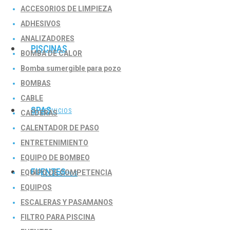
ACCESORIOS DE LIMPIEZA
ADHESIVOS
ANALIZADORES
PISCINAS
BOMBA DE CALOR
Bomba sumergible para pozo
BOMBAS
CABLE
SPAS
SERVICIOS
CALDERAS
CALENTADOR DE PASO
ENTRETENIMIENTO
EQUIPO DE BOMBEO
FUENTES
EQUIPO DE COMPETENCIA
ACCESORIOS
EQUIPOS
ESCALERAS Y PASAMANOS
FILTRO PARA PISCINA