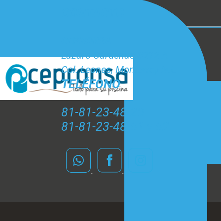
CONTACTO
CEPRONSA
Lázaro Cárdenas #212 A
Col. Leones, Monterrey N.L.
TELÉFONO
81-81-23-48-20
81-81-23-48-61 y 62