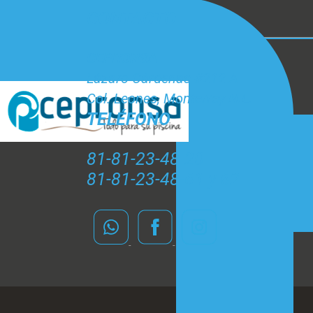
CONTACTO
CEPRONSA
Lázaro Cárdenas #212 A
Col. Leones, Monterrey N.L.
TELÉFONO
81-81-23-48-20
81-81-23-48-61 y 62