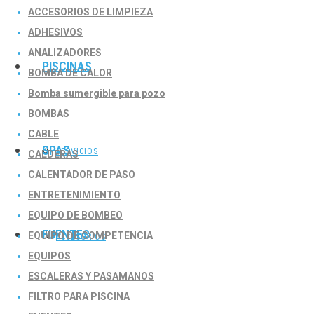
ACCESORIOS DE LIMPIEZA
ADHESIVOS
ANALIZADORES
PISCINAS
BOMBA DE CALOR
Bomba sumergible para pozo
BOMBAS
CABLE
SPAS
SERVICIOS
CALDERAS
CALENTADOR DE PASO
ENTRETENIMIENTO
EQUIPO DE BOMBEO
FUENTES
EQUIPO DE COMPETENCIA
ACCESORIOS
EQUIPOS
ESCALERAS Y PASAMANOS
FILTRO PARA PISCINA