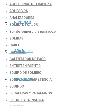
ACCESORIOS DE LIMPIEZA
ADHESIVOS
ANALIZADORES
PISCINAS
BOMBA DE CALOR
Bomba sumergible para pozo
BOMBAS
CABLE
SPAS
SERVICIOS
CALDERAS
CALENTADOR DE PASO
ENTRETENIMIENTO
EQUIPO DE BOMBEO
FUENTES
EQUIPO DE COMPETENCIA
ACCESORIOS
EQUIPOS
ESCALERAS Y PASAMANOS
FILTRO PARA PISCINA