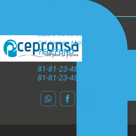
CONTACTO
CEPRONSA
Lázaro Cárdenas #212 A
Col. Leones, Monterrey N.L.
TELÉFONO
81-81-23-48-20
81-81-23-48-61 y 62